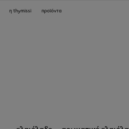
η thymissi
προϊόντα
ελαιόλαδο
αρωματικό ελαιόλ