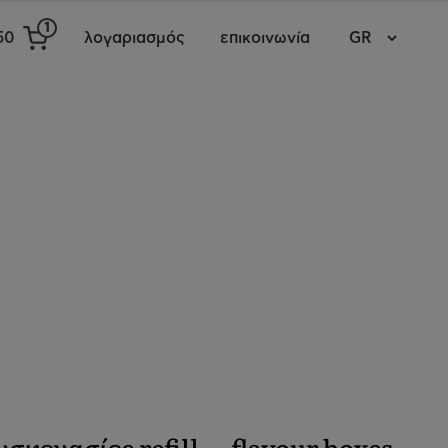
1
50
λογαριασμός
επικοινωνία
υσκευασίες refill
flavour boxes