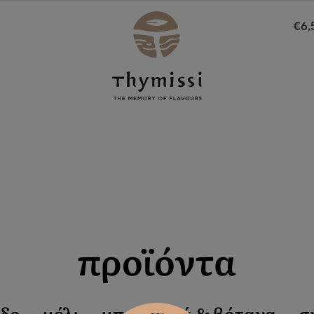
€6,
προϊόντα
αδο
μέλι
μπαχαρικά & βότανα
σ