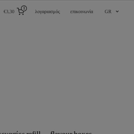
1
€3,30
λογαριασμός
επικοινωνία
ευασίες refill
flavour boxes