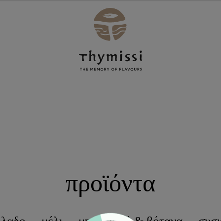
προϊόντα
όλαδο
μέλι
μπαχαρικά & βότανα
συσκ